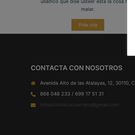
ullamco qué dise usteer está la cosa mu
malar.
Pide cita
CONTACTA CON NOSOTROS
Avenida Alto de las Atalayas, 12, 30110, 
868 048 233 / 699 17 51 31
infopoliclinicacuartero@gmail.com