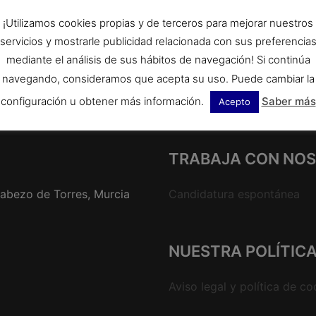
y
¡Utilizamos cookies propias y de terceros para mejorar nuestros
Pide cita
servicios y mostrarle publicidad relacionada con sus preferencia
mediante el análisis de sus hábitos de navegación! Si continúa
navegando, consideramos que acepta su uso. Puede cambiar la
configuración u obtener más información.
Saber más
Acepto
TRABAJA CON NO
Cabezo de Torres, Murcia
Candidatura espontánea
NUESTRA POLÍTIC
Aviso legal y política de co