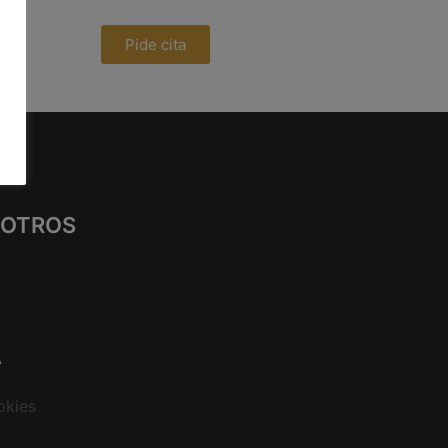
Pide cita
s
SOTROS
A
okies